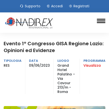
Supporto
Accedi
Registrati
Evento 1° Congresso GISA Regione Lazio:
Opinioni ed Evidenze
TIPOLOGIA
DATA
LUOGO
PROGRAMMA
RES
09/06/2023
Grand
Visualizza
Hotel
Palatino -
Via
Cavour
213/m -
Roma